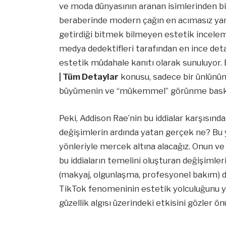
ve moda dünyasının aranan isimlerinden biri
beraberinde modern çağın en acımasız yanın
getirdiği bitmek bilmeyen estetik incelemes
medya dedektifleri tarafından en ince detay
estetik müdahale kanıtı olarak sunuluyor.
| Tüm Detaylar
konusu, sadece bir ünlünün g
büyümenin ve “mükemmel” görünme baskısın
Peki, Addison Rae’nin bu iddialar karşısı
değişimlerin ardında yatan gerçek ne? Bu 
yönleriyle mercek altına alacağız. Onun ve 
bu iddiaların temelini oluşturan değişimleri
(makyaj, olgunlaşma, profesyonel bakım) d
TikTok fenomeninin estetik yolculuğunu 
güzellik algısı üzerindeki etkisini gözler 