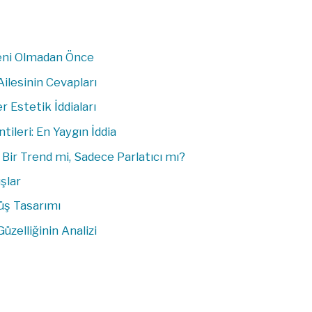
meni Olmadan Önce
Ailesinin Cevapları
 Estetik İddiaları
tileri: En Yaygın İddia
 Bir Trend mi, Sadece Parlatıcı mı?
şlar
üş Tasarımı
üzelliğinin Analizi