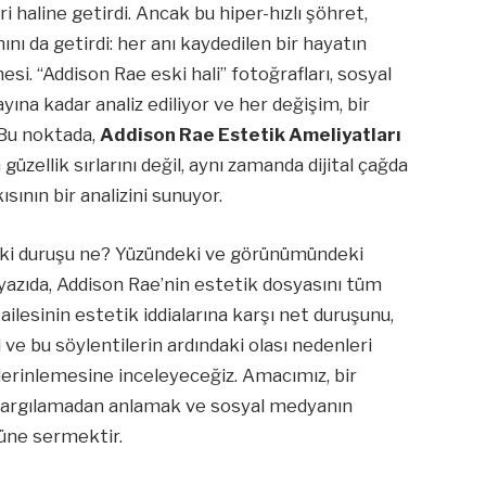
 haline getirdi. Ancak bu hiper-hızlı şöhret,
ı da getirdi: her anı kaydedilen bir hayatın
i. “Addison Rae eski hali” fotoğrafları, sosyal
ına kadar analiz ediliyor ve her değişim, bir
 Bu noktada,
Addison Rae Estetik Ameliyatları
üzellik sırlarını değil, aynı zamanda dijital çağda
ın bir analizini sunuyor.
ndaki duruşu ne? Yüzündeki ve görünümündeki
yazıda, Addison Rae’nin estetik dosyasını tüm
ailesinin estetik iddialarına karşı net duruşunu,
 ve bu söylentilerin ardındaki olası nedenleri
erinlemesine inceleyeceğiz. Amacımız, bir
yargılamadan anlamak ve sosyal medyanın
önüne sermektir.