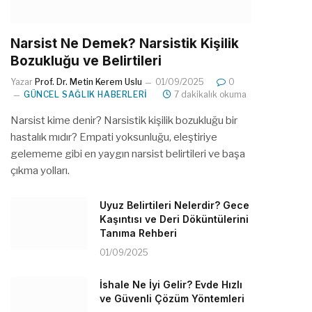
Narsist Ne Demek? Narsistik Kişilik
Bozukluğu ve Belirtileri
Yazar
Prof. Dr. Metin Kerem Uslu
01/09/2025
0
GÜNCEL SAĞLIK HABERLERI
7 dakikalık okuma
Narsist kime denir? Narsistik kişilik bozukluğu bir
hastalık mıdır? Empati yoksunluğu, eleştiriye
gelememe gibi en yaygın narsist belirtileri ve başa
çıkma yolları.
Uyuz Belirtileri Nelerdir? Gece
Kaşıntısı ve Deri Döküntülerini
Tanıma Rehberi
01/09/2025
İshale Ne İyi Gelir? Evde Hızlı
ve Güvenli Çözüm Yöntemleri