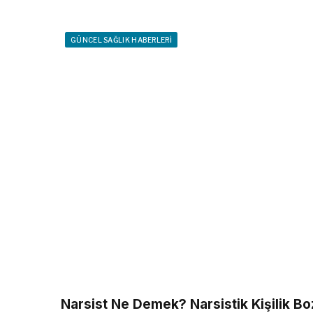
GÜNCEL SAĞLIK HABERLERI
Narsist Ne Demek? Narsistik Kişilik Boz