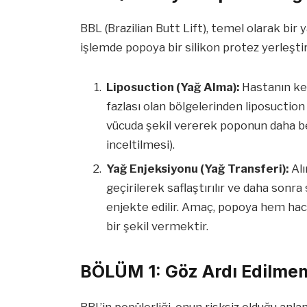
BBL (Brazilian Butt Lift), temel olarak bir
işlemde popoya bir silikon protez yerleşti
Liposuction (Yağ Alma):
Hastanın ken
fazlası olan bölgelerinden liposuctio
vücuda şekil vererek poponun daha beli
inceltilmesi).
Yağ Enjeksiyonu (Yağ Transferi):
Alı
geçirilerek saflaştırılır ve daha sonra
enjekte edilir. Amaç, popoya hem ha
bir şekil vermektir.
BÖLÜM 1: Göz Ardı Edilmem
BBL’in popülerliği, onun risksiz olduğu an