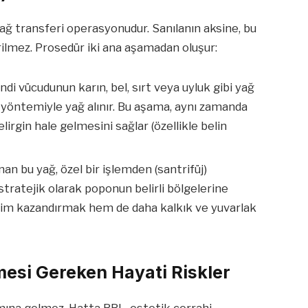
 yağ transferi operasyonudur. Sanılanın aksine, bu
rilmez. Prosedür iki ana aşamadan oluşur:
di vücudunun karın, bel, sırt veya uyluk gibi yağ
n yöntemiyle yağ alınır. Bu aşama, aynı zamanda
rgin hale gelmesini sağlar (özellikle belin
nan bu yağ, özel bir işlemden (santrifüj)
 stratejik olarak poponun belirli bölgelerine
cim kazandırmak hem de daha kalkık ve yuvarlak
esi Gereken Hayati Riskler
lamına gelmez. Hatta BBL, estetik cerrahi