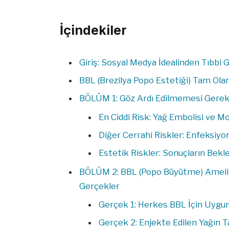
İçindekiler
Giriş: Sosyal Medya İdealinden Tıbbi
BBL (Brezilya Popo Estetiği) Tam Ola
BÖLÜM 1: Göz Ardı Edilmemesi Gerek
En Ciddi Risk: Yağ Embolisi ve M
Diğer Cerrahi Riskler: Enfeksiy
Estetik Riskler: Sonuçların Bekl
BÖLÜM 2: BBL (Popo Büyütme) Ameliy
Gerçekler
Gerçek 1: Herkes BBL İçin Uygun
Gerçek 2: Enjekte Edilen Yağın T