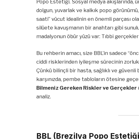
Popo Estetiği. Sosyal medya akışlarında, 
dolgun, yuvarlak ve kalkık popo görünümü, 
saati” vücut idealinin en önemli parçası ol
silüete kavuşmanın bir anahtarı gibi sunul
madalyonun öbür yüzü var: Tıbbi gerçekler 
Bu rehberin amacı, size BBL’in sadece “önce
ciddi risklerinden iyileşme sürecinin zorl
Çünkü bilinçli bir hasta, sağlıklı ve güvenli
karşınızda, pembe tabloların ötesine geçe
Bilmeniz Gereken Riskler ve Gerçekler
analiz.
BBL (Brezilya Popo Estetiğ