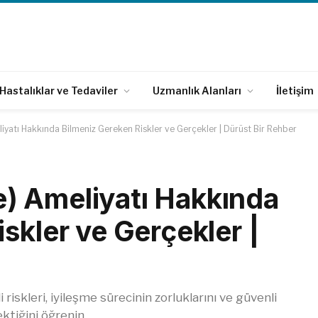
Hastalıklar ve Tedaviler
Uzmanlık Alanları
İletişim
yatı Hakkında Bilmeniz Gereken Riskler ve Gerçekler | Dürüst Bir Rehber
) Ameliyatı Hakkında
skler ve Gerçekler |
riskleri, iyileşme sürecinin zorluklarını ve güvenli
ktiğini öğrenin.