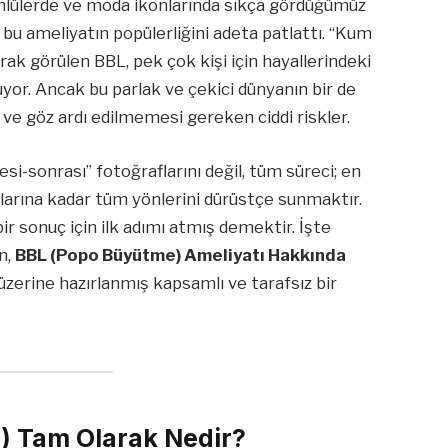
ünlülerde ve moda ikonlarında sıkça gördüğümüz
bu ameliyatın popülerliğini adeta patlattı. “Kum
arak görülen BBL, pek çok kişi için hayallerindeki
uyor. Ancak bu parlak ve çekici dünyanın bir de
ve göz ardı edilmemesi gereken ciddi riskler.
si-sonrası” fotoğraflarını değil, tüm süreci; en
uklarına kadar tüm yönlerini dürüstçe sunmaktır.
 bir sonuç için ilk adımı atmış demektir. İşte
n,
BBL (Popo Büyütme) Ameliyatı Hakkında
üzerine hazırlanmış kapsamlı ve tarafsız bir
i) Tam Olarak Nedir?