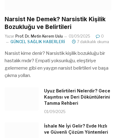
Narsist Ne Demek? Narsistik Kişilik
Bozukluğu ve Belirtileri
Yazar
Prof. Dr. Metin Kerem Uslu
01/09/2025
0
GÜNCEL SAĞLIK HABERLERI
7 dakikalık okuma
Narsist kime denir? Narsistik kişilik bozukluğu bir
hastalık mıdır? Empati yoksunluğu, eleştiriye
gelememe gibi en yaygın narsist belirtileri ve başa
çıkma yolları.
Uyuz Belirtileri Nelerdir? Gece
Kaşıntısı ve Deri Döküntülerini
Tanıma Rehberi
01/09/2025
İshale Ne İyi Gelir? Evde Hızlı
ve Güvenli Çözüm Yöntemleri