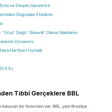
orlu ve Disiplin Gerektirir
lerinden Doğrudan Etkilenir
lı
– “Ucuz” Değil, “Güvenli” Olana Odaklanın
stanenin Donanımı
atlara Harfiyen Uymak
S.S.S.)
nden Tıbbi Gerçeklere BBL
ıp kavuran bir fenomen var: BBL, yani Brezilya