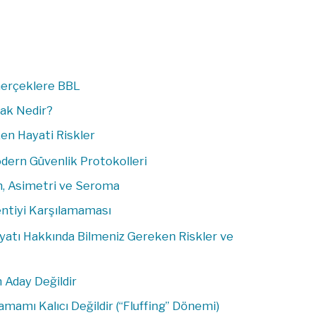
 Gerçeklere BBL
rak Nedir?
en Hayati Riskler
odern Güvenlik Protokolleri
on, Asimetri ve Seroma
entiyi Karşılamaması
atı Hakkında Bilmeniz Gereken Riskler ve
 Aday Değildir
amamı Kalıcı Değildir (“Fluffing” Dönemi)