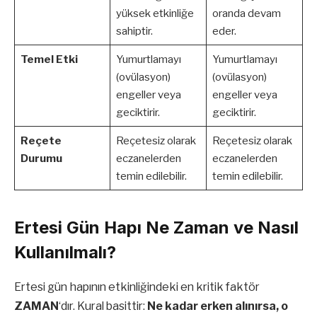
yüksek etkinliğe
oranda devam
sahiptir.
eder.
Temel Etki
Yumurtlamayı
Yumurtlamayı
(ovülasyon)
(ovülasyon)
engeller veya
engeller veya
geciktirir.
geciktirir.
Reçete
Reçetesiz olarak
Reçetesiz olarak
Durumu
eczanelerden
eczanelerden
temin edilebilir.
temin edilebilir.
Ertesi Gün Hapı Ne Zaman ve Nasıl
Kullanılmalı?
Ertesi gün hapının etkinliğindeki en kritik faktör
ZAMAN
‘dır. Kural basittir:
Ne kadar erken alınırsa, o