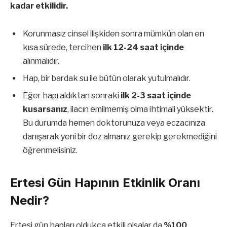
kadar etkilidir.
Korunmasız cinsel ilişkiden sonra mümkün olan en
kısa sürede, tercihen
ilk 12-24 saat içinde
alınmalıdır.
Hap, bir bardak su ile bütün olarak yutulmalıdır.
Eğer hapı aldıktan sonraki
ilk 2-3 saat içinde
kusarsanız
, ilacın emilmemiş olma ihtimali yüksektir.
Bu durumda hemen doktorunuza veya eczacınıza
danışarak yeni bir doz almanız gerekip gerekmediğini
öğrenmelisiniz.
Ertesi Gün Hapının Etkinlik Oranı
Nedir?
Ertesi gün hapları oldukça etkili olsalar da
%100