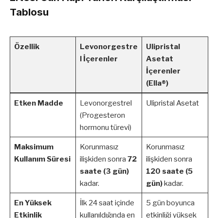
Tablosu
Özellik
Levonorgestre
Ulipristal
l İçerenler
Asetat
İçerenler
(Ella®)
Etken Madde
Levonorgestrel
Ulipristal Asetat
(Progesteron
hormonu türevi)
Maksimum
Korunmasız
Korunmasız
Kullanım Süresi
ilişkiden sonra
72
ilişkiden sonra
saate (3 gün)
120 saate (5
kadar.
gün)
kadar.
En Yüksek
İlk 24 saat içinde
5 gün boyunca
Etkinlik
kullanıldığında en
etkinliği yüksek