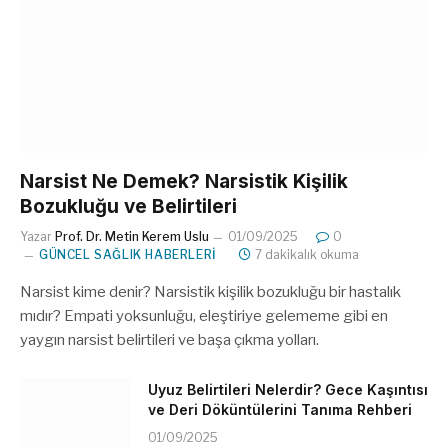
Narsist Ne Demek? Narsistik Kişilik
Bozukluğu ve Belirtileri
Yazar
Prof. Dr. Metin Kerem Uslu
01/09/2025
0
GÜNCEL SAĞLIK HABERLERI
7 dakikalık okuma
Narsist kime denir? Narsistik kişilik bozukluğu bir hastalık
mıdır? Empati yoksunluğu, eleştiriye gelememe gibi en
yaygın narsist belirtileri ve başa çıkma yolları.
Uyuz Belirtileri Nelerdir? Gece Kaşıntısı
ve Deri Döküntülerini Tanıma Rehberi
01/09/2025