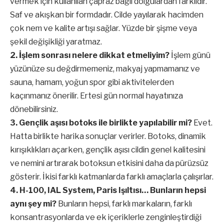
vermek için kullanılan çapraz bağlı dolgulardan farklıdır.
Saf ve akışkan bir formdadır. Cilde yayılarak hacimden
çok nem ve kalite artışı sağlar. Yüzde bir şişme veya
şekil değişikliği yaratmaz.
2. İşlem sonrası nelere dikkat etmeliyim?
İşlem günü
yüzünüze su değdirmemeniz, makyaj yapmamanız ve
sauna, hamam, yoğun spor gibi aktivitelerden
kaçınmanız önerilir. Ertesi gün normal hayatınıza
dönebilirsiniz.
3. Gençlik aşısı botoks ile birlikte yapılabilir mi?
Evet.
Hatta birlikte harika sonuçlar verirler. Botoks, dinamik
kırışıklıkları açarken, gençlik aşısı cildin genel kalitesini
ve nemini artırarak botoksun etkisini daha da pürüzsüz
gösterir. İkisi farklı katmanlarda farklı amaçlarla çalışırlar.
4. H-100, IAL System, Paris Işıltısı… Bunların hepsi
aynı şey mi?
Bunların hepsi, farklı markaların, farklı
konsantrasyonlarda ve ek içeriklerle zenginleştirdiği