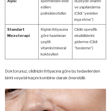
Aşısı
sperminden elde
düzeyde onarım
edilen
ve yapılandırma
polinükleotidler
(Cildi “yeniden
inşa etme”)
Standart
Kişinin ihtiyacına
Cildin spesifik
Mezoterapi
göre hazırlanan
eksikliklerini
çeşitli
giderme (Cildi
vitamin/mineral
“besleme”)
kokteylleri
Doktorunuz, cildinizin ihtiyacına göre bu tedavilerden
birini veya birkaçını kombine olarak önerebilir.