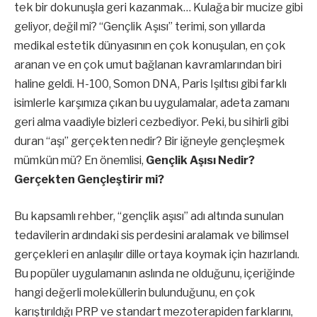
tek bir dokunuşla geri kazanmak… Kulağa bir mucize gibi
geliyor, değil mi? “Gençlik Aşısı” terimi, son yıllarda
medikal estetik dünyasının en çok konuşulan, en çok
aranan ve en çok umut bağlanan kavramlarından biri
haline geldi. H-100, Somon DNA, Paris Işıltısı gibi farklı
isimlerle karşımıza çıkan bu uygulamalar, adeta zamanı
geri alma vaadiyle bizleri cezbediyor. Peki, bu sihirli gibi
duran “aşı” gerçekten nedir? Bir iğneyle gençleşmek
mümkün mü? En önemlisi,
Gençlik Aşısı Nedir?
Gerçekten Gençleştirir mi?
Bu kapsamlı rehber, “gençlik aşısı” adı altında sunulan
tedavilerin ardındaki sis perdesini aralamak ve bilimsel
gerçekleri en anlaşılır dille ortaya koymak için hazırlandı.
Bu popüler uygulamanın aslında ne olduğunu, içeriğinde
hangi değerli moleküllerin bulunduğunu, en çok
karıştırıldığı PRP ve standart mezoterapiden farklarını,