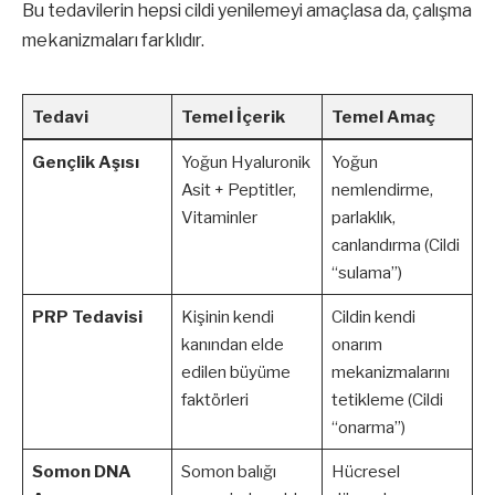
Bu tedavilerin hepsi cildi yenilemeyi amaçlasa da, çalışma
mekanizmaları farklıdır.
Tedavi
Temel İçerik
Temel Amaç
Gençlik Aşısı
Yoğun Hyaluronik
Yoğun
Asit + Peptitler,
nemlendirme,
Vitaminler
parlaklık,
canlandırma (Cildi
“sulama”)
PRP Tedavisi
Kişinin kendi
Cildin kendi
kanından elde
onarım
edilen büyüme
mekanizmalarını
faktörleri
tetikleme (Cildi
“onarma”)
Somon DNA
Somon balığı
Hücresel