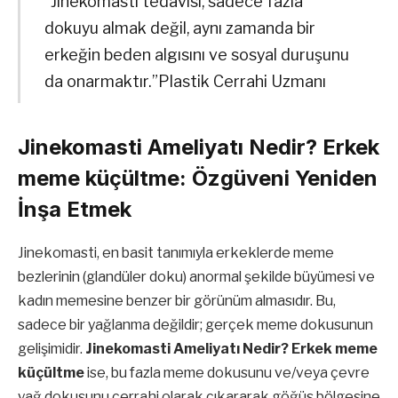
“Jinekomasti tedavisi, sadece fazla
dokuyu almak değil, aynı zamanda bir
erkeğin beden algısını ve sosyal duruşunu
da onarmaktır.”Plastik Cerrahi Uzmanı
Jinekomasti Ameliyatı Nedir? Erkek
meme küçültme: Özgüveni Yeniden
İnşa Etmek
Jinekomasti, en basit tanımıyla erkeklerde meme
bezlerinin (glandüler doku) anormal şekilde büyümesi ve
kadın memesine benzer bir görünüm almasıdır. Bu,
sadece bir yağlanma değildir; gerçek meme dokusunun
gelişimidir.
Jinekomasti Ameliyatı Nedir? Erkek meme
küçültme
ise, bu fazla meme dokusunu ve/veya çevre
yağ dokusunu cerrahi olarak çıkararak göğüs bölgesine