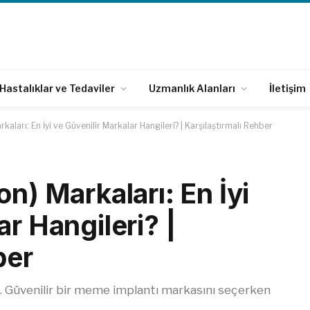
Hastalıklar ve Tedaviler
Uzmanlık Alanları
İletişim
kaları: En İyi ve Güvenilir Markalar Hangileri? | Karşılaştırmalı Rehber
n) Markaları: En İyi
ar Hangileri? |
ber
ı... Güvenilir bir meme implantı markasını seçerken