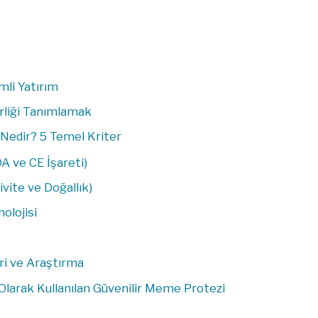
mli Yatırım
irliği Tanımlamak
 Nedir? 5 Temel Kriter
DA ve CE İşareti)
ivite ve Doğallık)
nolojisi
eri ve Araştırma
n Olarak Kullanılan Güvenilir Meme Protezi