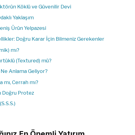
törün Köklü ve Güvenilir Devi
Odaklı Yaklaşım
Geniş Ürün Yelpazesi
likler: Doğru Karar İçin Bilmeniz Gerekenler
omik) mı?
rtüklü (Textured) mü?
il Ne Anlama Geliyor?
a mı, Cerrah mı?
En Doğru Protez
S.S.S.)
ınız En Önemli Yatırım