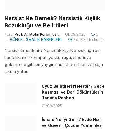
Narsist Ne Demek? Narsistik Kişilik
Bozukluğu ve Belirtileri
Yazar
Prof. Dr. Metin Kerem Uslu
01/09/2025
0
GÜNCEL SAĞLIK HABERLERI
7 dakikalık okuma
Narsist kime denir? Narsistik kişilik bozukluğu bir
hastalık mıdır? Empati yoksunluğu, eleştiriye
gelememe gibi en yaygın narsist belirtileri ve başa
çıkma yolları.
Uyuz Belirtileri Nelerdir? Gece
Kaşıntısı ve Deri Döküntülerini
Tanıma Rehberi
01/09/2025
İshale Ne İyi Gelir? Evde Hızlı
ve Güvenli Çözüm Yöntemleri