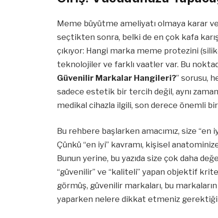
Meme büyütme ameliyatı olmaya karar verd
seçtikten sonra, belki de en çok kafa karış
çıkıyor: Hangi marka meme protezini (siliko
teknolojiler ve farklı vaatler var. Bu noktad
Güvenilir Markalar Hangileri?
” sorusu, h
sadece estetik bir tercih değil, aynı zaman
medikal cihazla ilgili, son derece önemli bir 
Bu rehbere başlarken amacımız, size “en iy
Çünkü “en iyi” kavramı, kişisel anatominize
Bunun yerine, bu yazıda size çok daha değer
“güvenilir” ve “kaliteli” yapan objektif kri
görmüş, güvenilir markaları, bu markaların ö
yaparken nelere dikkat etmeniz gerektiğin