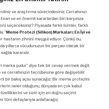
iniz ve araştırma sürecindesiniz. Cerrahınızı
tıran ve en önemli kararlardan biri karşınıza
n) seçeceksiniz? Piyasada farklı isimler, farklı
a, “
Meme Protezi (Silikon) Markaları: En İyi ve
er hastanın zihnini meşgul ediyor. Çünkü bu,
da yıllarca vücudunuzun bir parçası olacak bir
sağlık kararıdır.
i marka şudur” diye tek bir cevap vermek değil.
 ve cerrahınızın tecrübesine göre değişebilir.
li bir bakış açısı sunacağız: Bir meme protezini
terlerin neler olduğunu, dünyada en çok kabul
zelliklerini ve sizin için en doğru seçimi
i tüm detaylarıyla anlatacağız.