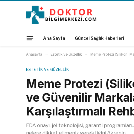
Ana Sayfa
Güncel Sağlık Haberleri
Anasayfa
»
Estetik ve Güzellik
»
Meme Protezi (Silikon) Mar
ESTETIK VE GÜZELLIK
Meme Protezi (Siliko
ve Güvenilir Markal
Karşılaştırmalı Reh
FDA onayı, jel teknolojisi, garanti programlar
nelere dikkat etmeniz gerektiğini öğrenin.