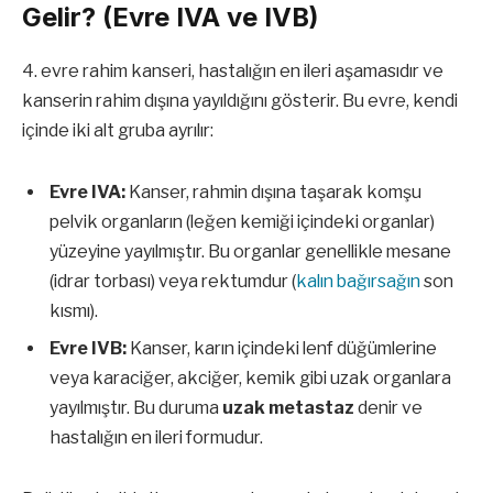
Gelir? (Evre IVA ve IVB)
4. evre rahim kanseri, hastalığın en ileri aşamasıdır ve
kanserin rahim dışına yayıldığını gösterir. Bu evre, kendi
içinde iki alt gruba ayrılır:
Evre IVA:
Kanser, rahmin dışına taşarak komşu
pelvik organların (leğen kemiği içindeki organlar)
yüzeyine yayılmıştır. Bu organlar genellikle mesane
(idrar torbası) veya rektumdur (
kalın bağırsağın
son
kısmı).
Evre IVB:
Kanser, karın içindeki lenf düğümlerine
veya karaciğer, akciğer, kemik gibi uzak organlara
yayılmıştır. Bu duruma
uzak metastaz
denir ve
hastalığın en ileri formudur.