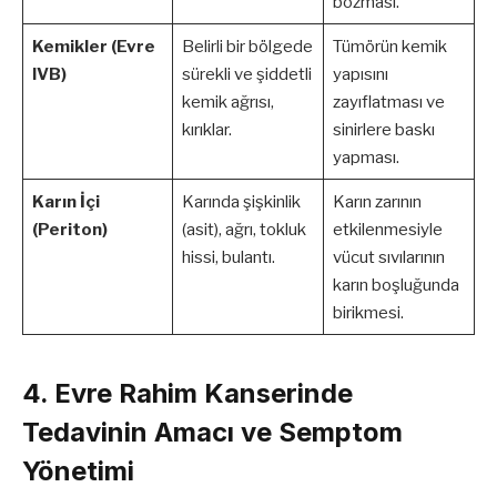
bozması.
Kemikler (Evre
Belirli bir bölgede
Tümörün kemik
IVB)
sürekli ve şiddetli
yapısını
kemik ağrısı,
zayıflatması ve
kırıklar.
sinirlere baskı
yapması.
Karın İçi
Karında şişkinlik
Karın zarının
(Periton)
(asit), ağrı, tokluk
etkilenmesiyle
hissi, bulantı.
vücut sıvılarının
karın boşluğunda
birikmesi.
4. Evre Rahim Kanserinde
Tedavinin Amacı ve Semptom
Yönetimi