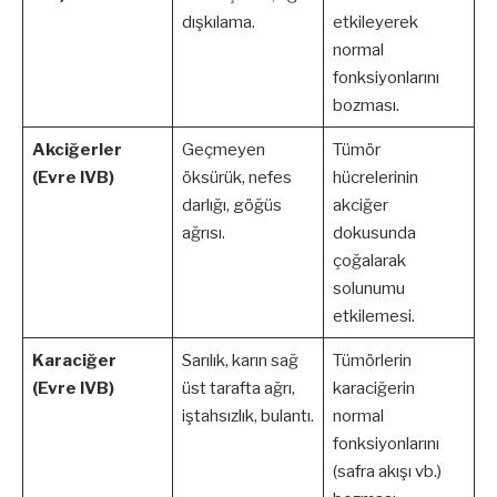
dışkılama.
etkileyerek
normal
fonksiyonlarını
bozması.
Akciğerler
Geçmeyen
Tümör
(Evre IVB)
öksürük, nefes
hücrelerinin
darlığı, göğüs
akciğer
ağrısı.
dokusunda
çoğalarak
solunumu
etkilemesi.
Karaciğer
Sarılık, karın sağ
Tümörlerin
(Evre IVB)
üst tarafta ağrı,
karaciğerin
iştahsızlık, bulantı.
normal
fonksiyonlarını
(safra akışı vb.)