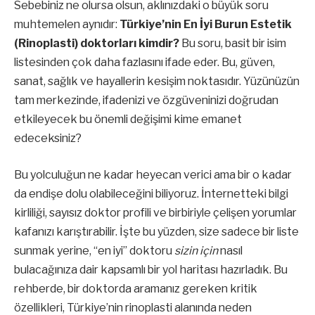
Sebebiniz ne olursa olsun, aklınızdaki o büyük soru
muhtemelen aynıdır:
Türkiye’nin En İyi Burun Estetik
(Rinoplasti) doktorları kimdir?
Bu soru, basit bir isim
listesinden çok daha fazlasını ifade eder. Bu, güven,
sanat, sağlık ve hayallerin kesişim noktasıdır. Yüzünüzün
tam merkezinde, ifadenizi ve özgüveninizi doğrudan
etkileyecek bu önemli değişimi kime emanet
edeceksiniz?
Bu yolculuğun ne kadar heyecan verici ama bir o kadar
da endişe dolu olabileceğini biliyoruz. İnternetteki bilgi
kirliliği, sayısız doktor profili ve birbiriyle çelişen yorumlar
kafanızı karıştırabilir. İşte bu yüzden, size sadece bir liste
sunmak yerine, “en iyi” doktoru
sizin için
nasıl
bulacağınıza dair kapsamlı bir yol haritası hazırladık. Bu
rehberde, bir doktorda aramanız gereken kritik
özellikleri, Türkiye’nin rinoplasti alanında neden