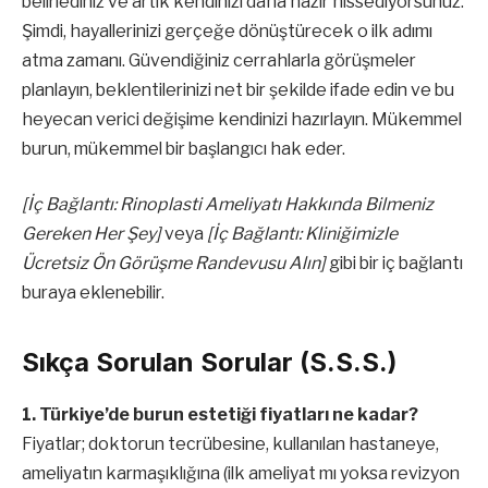
belirlediniz ve artık kendinizi daha hazır hissediyorsunuz.
Şimdi, hayallerinizi gerçeğe dönüştürecek o ilk adımı
atma zamanı. Güvendiğiniz cerrahlarla görüşmeler
planlayın, beklentilerinizi net bir şekilde ifade edin ve bu
heyecan verici değişime kendinizi hazırlayın. Mükemmel
burun, mükemmel bir başlangıcı hak eder.
[İç Bağlantı: Rinoplasti Ameliyatı Hakkında Bilmeniz
Gereken Her Şey]
veya
[İç Bağlantı: Kliniğimizle
Ücretsiz Ön Görüşme Randevusu Alın]
gibi bir iç bağlantı
buraya eklenebilir.
Sıkça Sorulan Sorular (S.S.S.)
1. Türkiye’de burun estetiği fiyatları ne kadar?
Fiyatlar; doktorun tecrübesine, kullanılan hastaneye,
ameliyatın karmaşıklığına (ilk ameliyat mı yoksa revizyon