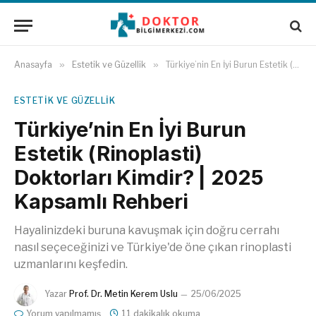
Anasayfa
»
Estetik ve Güzellik
»
Türkiye’nin En İyi Burun Estetik (Rinoplasti) Doktorları Kimdir? | 2025 Kapsamlı Rehberi
ESTETIK VE GÜZELLIK
Türkiye’nin En İyi Burun
Estetik (Rinoplasti)
Doktorları Kimdir? | 2025
Kapsamlı Rehberi
Hayalinizdeki buruna kavuşmak için doğru cerrahı
nasıl seçeceğinizi ve Türkiye'de öne çıkan rinoplasti
uzmanlarını keşfedin.
Yazar
Prof. Dr. Metin Kerem Uslu
25/06/2025
Yorum yapılmamış
11 dakikalık okuma