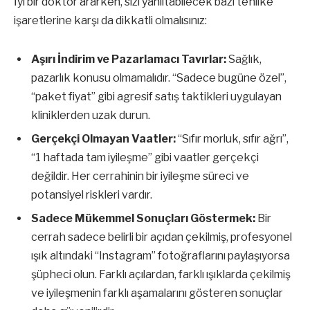
İyi bir doktor ararken, sizi yanıltabilecek bazı tehlike
işaretlerine karşı da dikkatli olmalısınız:
Aşırı İndirim ve Pazarlamacı Tavırlar:
Sağlık,
pazarlık konusu olmamalıdır. “Sadece bugüne özel”,
“paket fiyat” gibi agresif satış taktikleri uygulayan
kliniklerden uzak durun.
Gerçekçi Olmayan Vaatler:
“Sıfır morluk, sıfır ağrı”,
“1 haftada tam iyileşme” gibi vaatler gerçekçi
değildir. Her cerrahinin bir iyileşme süreci ve
potansiyel riskleri vardır.
Sadece Mükemmel Sonuçları Göstermek:
Bir
cerrah sadece belirli bir açıdan çekilmiş, profesyonel
ışık altındaki “Instagram” fotoğraflarını paylaşıyorsa
şüpheci olun. Farklı açılardan, farklı ışıklarda çekilmiş
ve iyileşmenin farklı aşamalarını gösteren sonuçlar