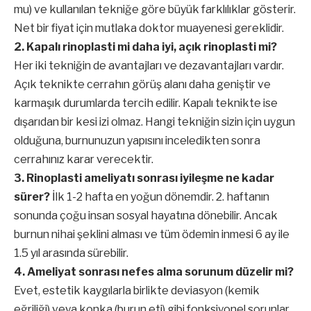
mu) ve kullanılan tekniğe göre büyük farklılıklar gösterir.
Net bir fiyat için mutlaka doktor muayenesi gereklidir.
2. Kapalı rinoplasti mi daha iyi, açık rinoplasti mi?
Her iki tekniğin de avantajları ve dezavantajları vardır.
Açık teknikte cerrahın görüş alanı daha geniştir ve
karmaşık durumlarda tercih edilir. Kapalı teknikte ise
dışarıdan bir kesi izi olmaz. Hangi tekniğin sizin için uygun
olduğuna, burnunuzun yapısını inceledikten sonra
cerrahınız karar verecektir.
3. Rinoplasti ameliyatı sonrası iyileşme ne kadar
sürer?
İlk 1-2 hafta en yoğun dönemdir. 2. haftanın
sonunda çoğu insan sosyal hayatına dönebilir. Ancak
burnun nihai şeklini alması ve tüm ödemin inmesi 6 ay ile
1.5 yıl arasında sürebilir.
4. Ameliyat sonrası nefes alma sorunum düzelir mi?
Evet, estetik kaygılarla birlikte deviasyon (kemik
eğriliği) veya konka (burun eti) gibi fonksiyonel sorunlar